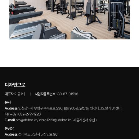
디자인브로
대표자
이규호 |
사업자등록번호
189-87-01598
본사
Address
인천광역시 부평구 주부토로 236, B동 905호(갈산동, 인천테크노밸리 U1센터)
Tel
+82) 032-277-1220
E-mail
bro@debro.kr / dbro1220@ debro.kr ( 세금계산서 수신 )
본공장
Address
전라북도 군산시 군산단로 96