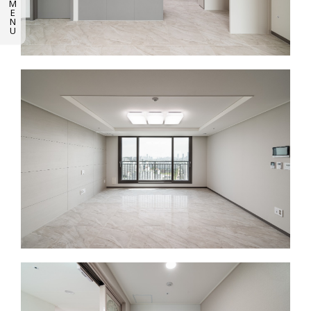
M
E
N
U