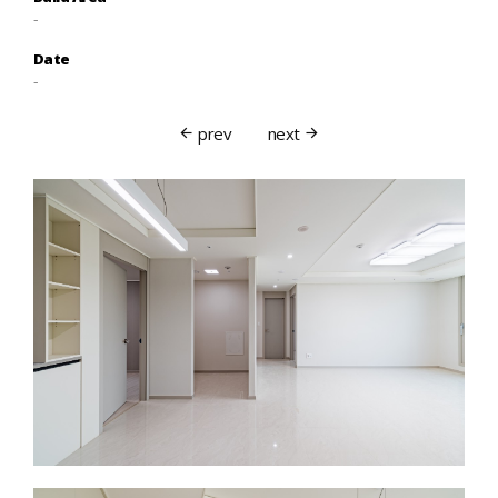
-
Date
-
prev
next