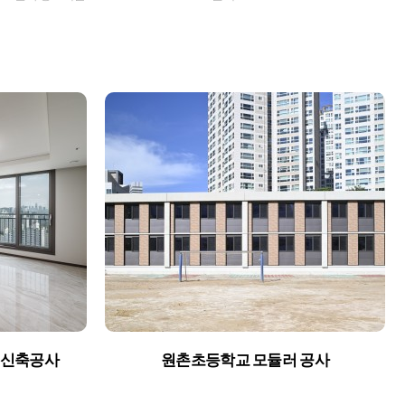
 신축공사
원촌초등학교 모듈러 공사