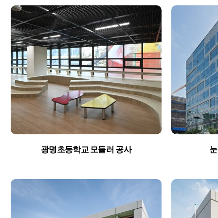
About
Project
Company BRO
Retail Mi
광명초등학교 모듈러 공사
눈
BRO Story
Residentia
Organizational
Corporate
Process
Academic&