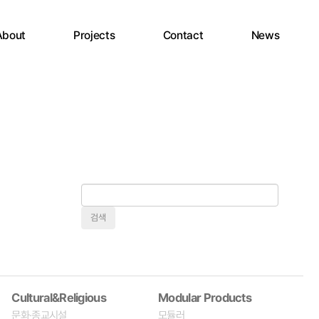
About
Projects
Contact
News
게
검
검
시
색
색
물
대
어
검
상
색
Cultural&Religious
Modular Products
문화·종교시설
모듈러