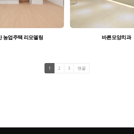
산 농업주택 리모델링
바른모양치과
1
2
3
맨끝