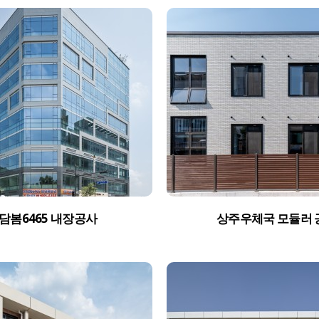
s
Contact
xed-use
Location
담봄6465 내장공사
상주우체국 모듈러 
l
Inquiry
Institutional