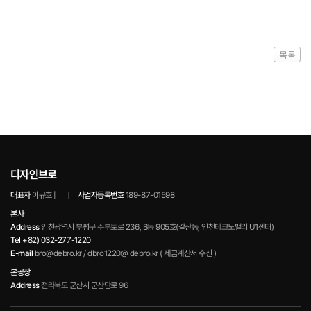
목록
디자인브로
대표자
이규호 |
사업자등록번호
189-87-01598
본사
Address
인천광역시 부평구 주부토로 236, B동 905호(갈산동, 인천테크노밸리 U1센터)
Tel
+82) 032-277-1220
E-mail
bro@debro.kr / dbro1220@ debro.kr ( 세금계산서 수신 )
본공장
Address
전라북도 군산시 군산단로 96