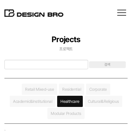
Projects
About
프로젝트
게
Projects
검
검
시
색
색
물
대
어
검
Contact
상
색
Retail Mixed-use
Residential
Corporate
News
Academic&Institutional
Healthcare
Cultural&Religious
Modular Products
`