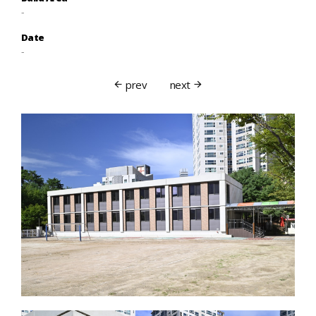
-
Date
-
prev
next