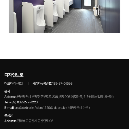
디자인브로
대표자
이규호 |
사업자등록번호
189-87-01598
본사
Address
인천광역시 부평구 주부토로 236, B동 905호(갈산동, 인천테크노밸리 U1센터)
Tel
+82) 032-277-1220
E-mail
bro@debro.kr / dbro1220@ debro.kr ( 세금계산서 수신 )
본공장
Address
전라북도 군산시 군산단로 96