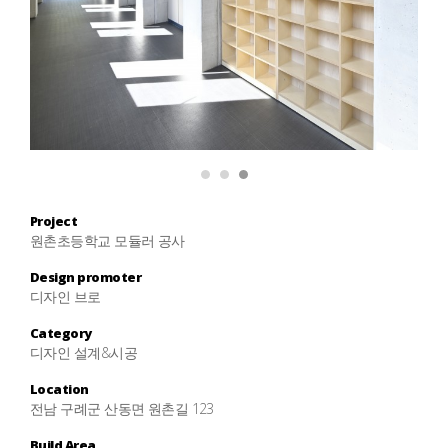
1
2
3
Project
원촌초등학교 모듈러 공사
Design promoter
디자인 브로
Category
디자인 설계&시공
Location
전남 구례군 산동면 원촌길 123
Build Area