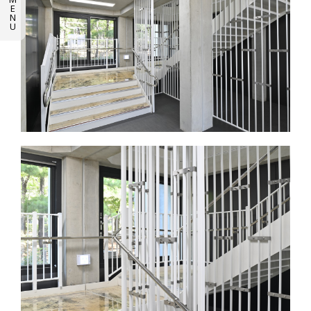
E
N
U