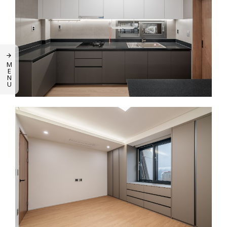
M
E
N
U