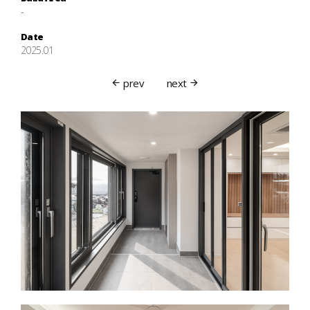
-
Date
2025.01
prev
next