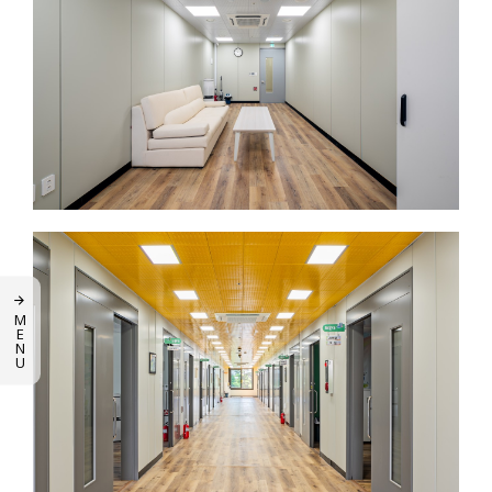
M
E
N
U