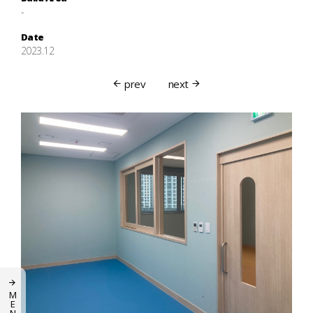
-
Date
2023.12
prev
next
M
E
N