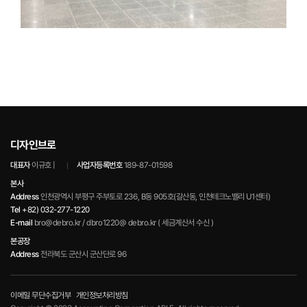
디자인브로
대표자
이규호 |
사업자등록번호
189-87-01598
본사
Address
인천광역시 부평구 주부토로 236, B동 905호(갈산동, 인천테크노밸리 U1센터)
Tel
+82) 032-277-1220
E-mail
bro@debro.kr / dbro1220@ debro.kr ( 세금계산서 수신 )
본공장
Address
전라북도 군산시 군산단로 96
이메일 무단수집거부
개인정보처리방침