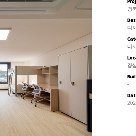
Pro
경북
Des
디
Cat
디자
Loc
경상
Bui
-
Dat
202