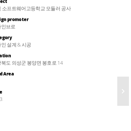
ject
 소프트웨어고등학교 모듈러 공사
ign promoter
자인브로
egory
인 설계 & 시공
ation
북도 의성군 봉양면 봉호로 14
ld Area
e
3.