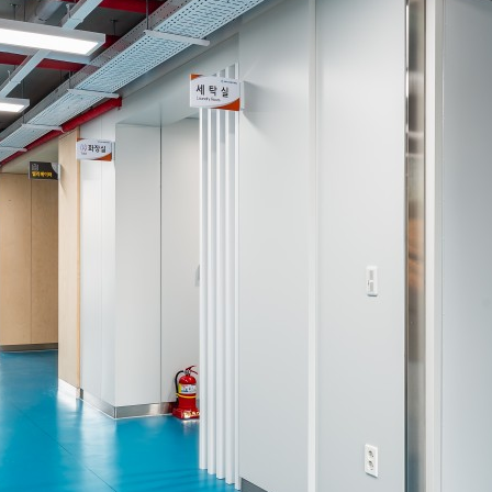
Institutional
e
eligious
roducts