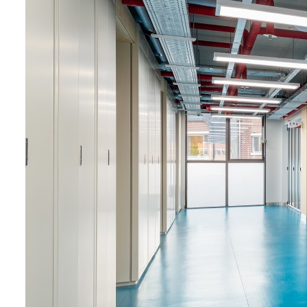
Process
Academic&
Service
Healthcar
Cultural&R
Modular P