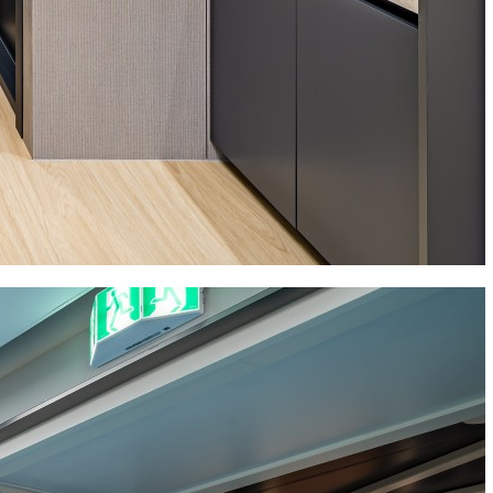
News
Bro News