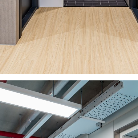
s
Contact
xed-use
Location
l
Inquiry