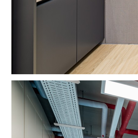
About
Project
Company BRO
Retail Mi
BRO Story
Residentia
Organizational
Corporate